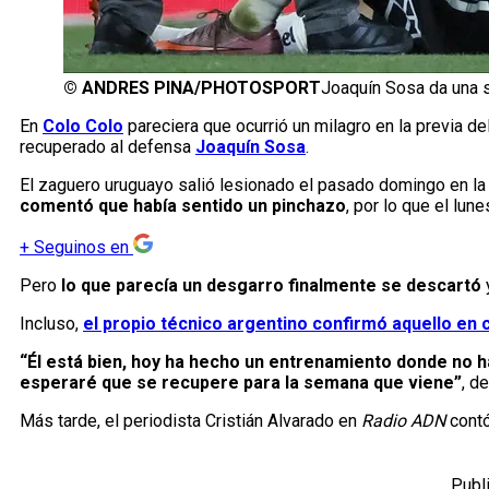
©
ANDRES PINA/PHOTOSPORT
Joaquín Sosa da una s
En
Colo Colo
pareciera que ocurrió un milagro en la previa de
recuperado al defensa
Joaquín Sosa
.
El zaguero uruguayo salió lesionado el pasado domingo en la 
comentó que había sentido un pinchazo
, por lo que el lu
+
Seguinos en
Pero
lo que parecía un desgarro finalmente se descartó
Incluso,
el propio técnico argentino confirmó aquello en
“Él está bien, hoy ha hecho un entrenamiento donde no ha
esperaré que se recupere para la semana que viene”
, d
Más tarde, el periodista Cristián Alvarado en
Radio ADN
contó
Publ