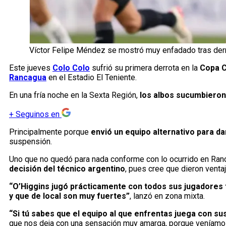
Víctor Felipe Méndez se mostró muy enfadado tras derro
Este jueves
Colo Colo
sufrió su primera derrota en la
Copa C
Rancagua
en el Estadio El Teniente.
En una fría noche en la Sexta Región,
los albos sucumbieron
+
Seguinos en
Principalmente porque
envió un equipo alternativo para da
suspensión.
Uno que no quedó para nada conforme con lo ocurrido en Ran
decisión del técnico argentino
, pues cree que dieron ventaj
“O’Higgins jugó prácticamente con todos sus jugadores t
y que de local son muy fuertes”
, lanzó en zona mixta.
“Si tú sabes que el equipo al que enfrentas juega con su
que nos deja con una sensación muy amarga, porque veníamos 