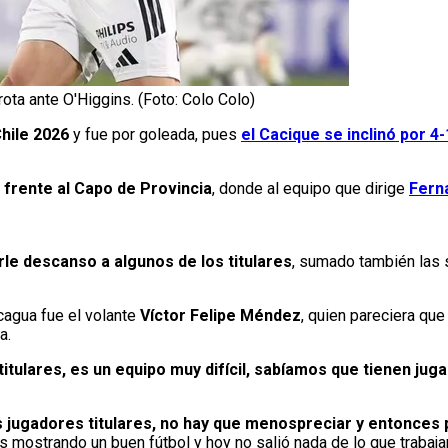
ta ante O'Higgins. (Foto: Colo Colo)
hile 2026
y fue por goleada, pues
el Cacique se inclinó por 4
 frente al Capo de Provincia
, donde al equipo que dirige
Fern
rle descanso a algunos de los titulares
, sumado también las s
cagua fue el volante
Víctor Felipe Méndez
, quien pareciera qu
a.
itulares, es un equipo muy difícil, sabíamos que tienen ju
s jugadores titulares, no hay que menospreciar y entonces 
mostrando un buen fútbol y hoy no salió nada de lo que trabaj