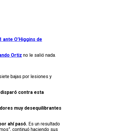
-1 ante O’Higgins de
ando Ortiz
no le salió nada.
iete bajas por lesiones y
e
disparó contra esta
gadores muy desequilibrantes
por ahí pasó.
Es un resultado
amos”, continuó haciendo sus