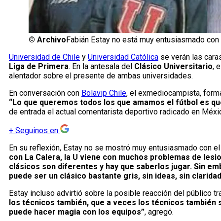
©
Archivo
Fabián Estay no está muy entusiasmado con el
Universidad de Chile
y
Universidad Católica
se verán las cara
Liga de Primera
. En la antesala del
Clásico Universitario
, 
alentador sobre el presente de ambas universidades.
En conversación con
Bolavip Chile
, el exmediocampista, forma
“Lo que queremos todos los que amamos el fútbol es que
de entrada el actual comentarista deportivo radicado en Méxi
+
Seguinos en
En su reflexión, Estay no se mostró muy entusiasmado con el 
con La Calera, la U viene con muchos problemas de lesion
clásicos son diferentes y hay que saberlos jugar. Sin emb
puede ser un clásico bastante gris, sin ideas, sin claridad
Estay incluso advirtió sobre la posible reacción del público tr
los técnicos también, que a veces los técnicos también 
puede hacer magia con los equipos”
, agregó.