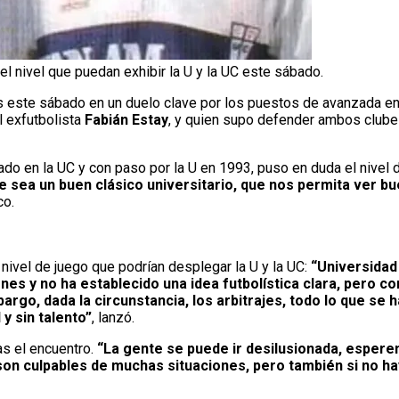
 nivel que puedan exhibir la U y la UC este sábado.
s este sábado en un duelo clave por los puestos de avanzada en 
el exfutbolista
Fabián Estay
, y quien supo defender ambos clubes
do en la UC y con paso por la U en 1993, puso en duda el nivel 
 sea un buen clásico universitario, que nos permita ver bu
co.
nivel de juego que podrían desplegar la U y la UC:
“Universidad
es y no ha establecido una idea futbolística clara, pero co
argo, dada la circunstancia, los arbitrajes, todo lo que se
 y sin talento”
, lanzó.
as el encuentro.
“La gente se puede ir desilusionada, espe
son culpables de muchas situaciones, pero también si no ha