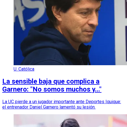
U. Católica
La sensible baja que complica a
Garnero: "No somos muchos y..."
La UC pierde a un jugador importante ante Deportes Iquique:
el entrenador Daniel Garnero lamentó su lesión.