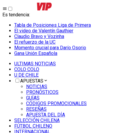
Es tendencia
:
Tabla de Posiciones Liga de Primera
El video de Valentín Gauthier
Claudio Bravo y Vozinha
El refuerzo de la UC
Momento crucial para Darío Osorio
Gana Unión Española
ULTIMAS NOTICIAS
COLO COLO
U DE CHILE
APUESTAS
NOTICIAS
PRONÓSTICOS
GUÍAS
CÓDIGOS PROMOCIONALES
RESEÑAS
APUESTA DEL DÍA
SELECCIÓN CHILENA
FÚTBOL CHILENO
INTERNACIONAL