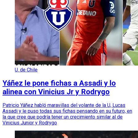
U. de Chile
Yáñez le pone fichas a Assadi y lo
alinea con Vinicius Jr y Rodrygo
Patricio Yáñez habló maravillas del volante de la U, Lucas
Assadi y le puso todas sus fichas pensando en su futuro, en
la que cree que podría tener un crecimiento similar al de
Vinicius Junior y Rodrygo