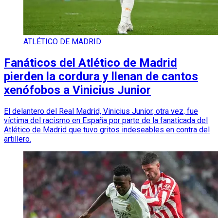
ATLÉTICO DE MADRID
Fanáticos del Atlético de Madrid
pierden la cordura y llenan de cantos
xenófobos a Vinicius Junior
El delantero del Real Madrid, Vinicius Junior, otra vez, fue
víctima del racismo en España por parte de la fanaticada del
Atlético de Madrid que tuvo gritos indeseables en contra del
artillero.