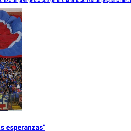
gonizó un gran gesto que generó la emoción de un pequeño hinch
as esperanzas"