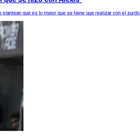
s plantean qué es lo mejor que se tiene que realizar con el zurdo