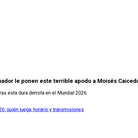
uador le ponen este terrible apodo a Moisés Caiced
as esta dura derrota en el Mundial 2026.
26: quién juega, horario y transmisiones