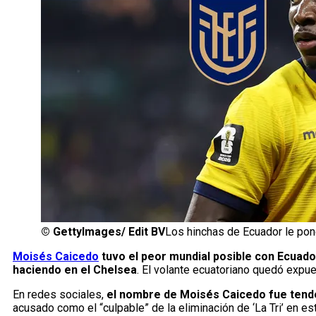
©
GettyImages/ Edit BV
Los hinchas de Ecuador le po
Moisés Caicedo
tuvo el peor mundial posible con Ecuador
haciendo en el Chelsea
. El volante ecuatoriano quedó expue
En redes sociales,
el nombre de Moisés Caicedo fue tende
acusado como el “culpable” de la eliminación de ‘La Tri’ en e