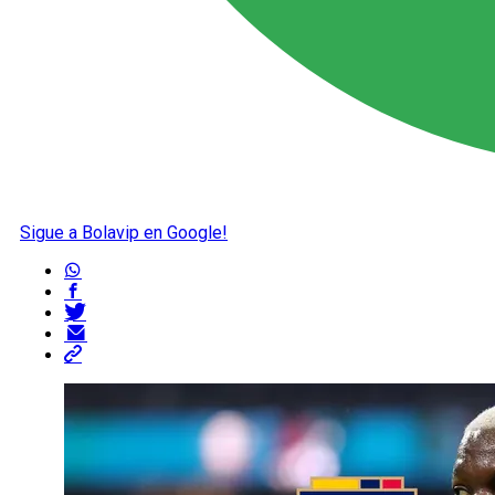
Sigue a Bolavip en Google!