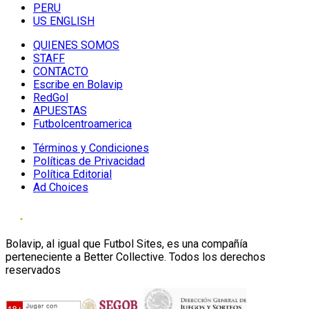
PERU
US ENGLISH
QUIENES SOMOS
STAFF
CONTACTO
Escribe en Bolavip
RedGol
APUESTAS
Futbolcentroamerica
Términos y Condiciones
Políticas de Privacidad
Política Editorial
Ad Choices
Bolavip, al igual que Futbol Sites, es una compañía
perteneciente a Better Collective. Todos los derechos
reservados