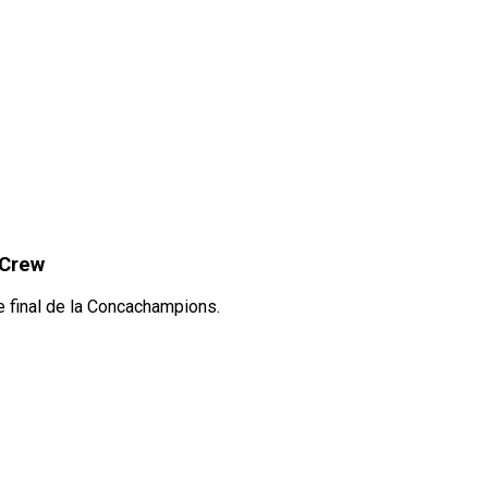
 Crew
 final de la Concachampions.