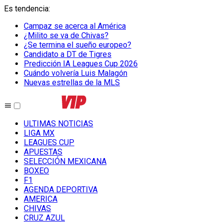
Es tendencia
:
Campaz se acerca al América
¿Milito se va de Chivas?
¿Se termina el sueño europeo?
Candidato a DT de Tigres
Predicción IA Leagues Cup 2026
Cuándo volvería Luis Malagón
Nuevas estrellas de la MLS
ULTIMAS NOTICIAS
LIGA MX
LEAGUES CUP
APUESTAS
SELECCIÓN MEXICANA
BOXEO
F1
AGENDA DEPORTIVA
AMERICA
CHIVAS
CRUZ AZUL