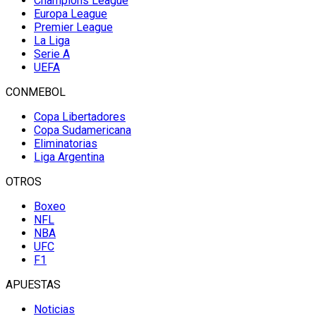
Champions League
Europa League
Premier League
La Liga
Serie A
UEFA
CONMEBOL
Copa Libertadores
Copa Sudamericana
Eliminatorias
Liga Argentina
OTROS
Boxeo
NFL
NBA
UFC
F1
APUESTAS
Noticias