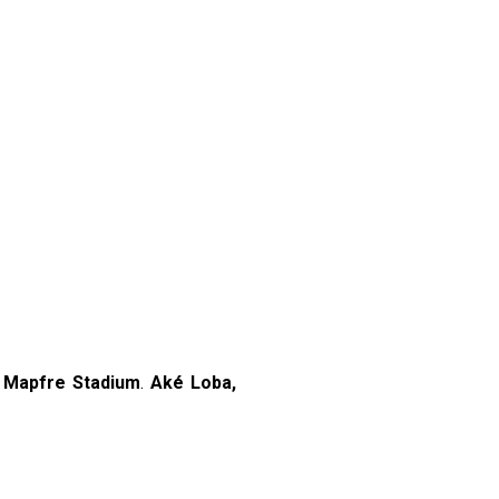
l
Mapfre Stadium
.
Aké Loba,