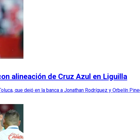
n alineación de Cruz Azul en Liguilla
oluca, que dejó en la banca a Jonathan Rodríguez y Orbelín Pined