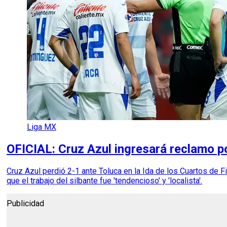
Liga MX
OFICIAL: Cruz Azul ingresará reclamo po
Cruz Azul perdió 2-1 ante Toluca en la Ida de los Cuartos de Fi
que el trabajo del silbante fue 'tendencioso' y 'localista'.
Publicidad