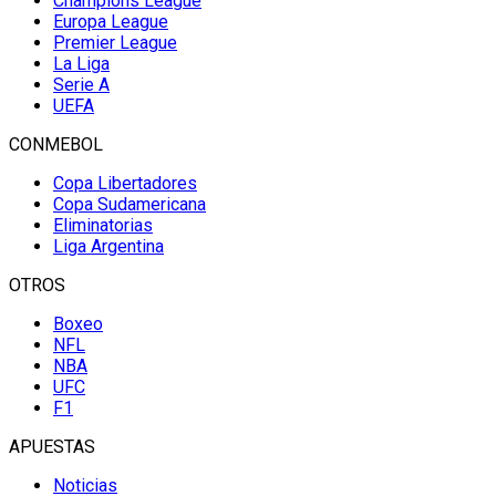
Champions League
Europa League
Premier League
La Liga
Serie A
UEFA
CONMEBOL
Copa Libertadores
Copa Sudamericana
Eliminatorias
Liga Argentina
OTROS
Boxeo
NFL
NBA
UFC
F1
APUESTAS
Noticias