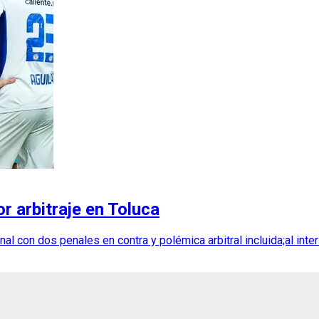
r arbitraje en Toluca
nal con dos penales en contra y polémica arbitral incluida;al inte