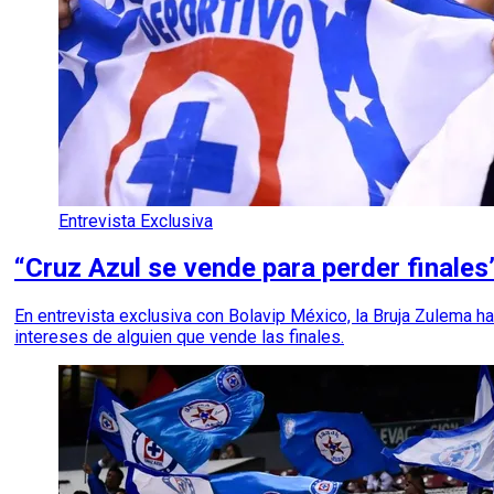
Entrevista Exclusiva
“Cruz Azul se vende para perder finales
En entrevista exclusiva con Bolavip México, la Bruja Zulema ha
intereses de alguien que vende las finales.