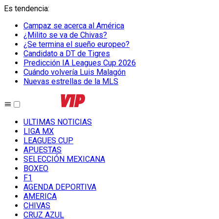
Es tendencia
:
Campaz se acerca al América
¿Milito se va de Chivas?
¿Se termina el sueño europeo?
Candidato a DT de Tigres
Predicción IA Leagues Cup 2026
Cuándo volvería Luis Malagón
Nuevas estrellas de la MLS
ULTIMAS NOTICIAS
LIGA MX
LEAGUES CUP
APUESTAS
SELECCIÓN MEXICANA
BOXEO
F1
AGENDA DEPORTIVA
AMERICA
CHIVAS
CRUZ AZUL