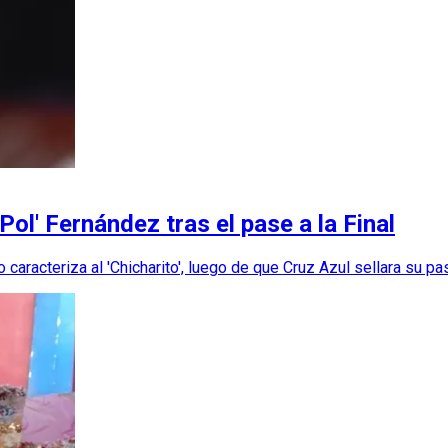
'Pol' Fernández tras el pase a la Final
aracteriza al 'Chicharito', luego de que Cruz Azul sellara su pase