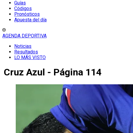
Guías
Códigos
Pronósticos
Apuesta del día
AGENDA DEPORTIVA
Noticias
Resultados
LO MÁS VISTO
Cruz Azul - Página 114