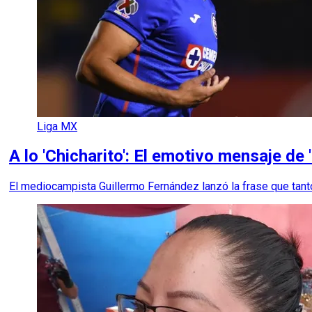
Liga MX
A lo 'Chicharito': El emotivo mensaje de 
El mediocampista Guillermo Fernández lanzó la frase que tanto c