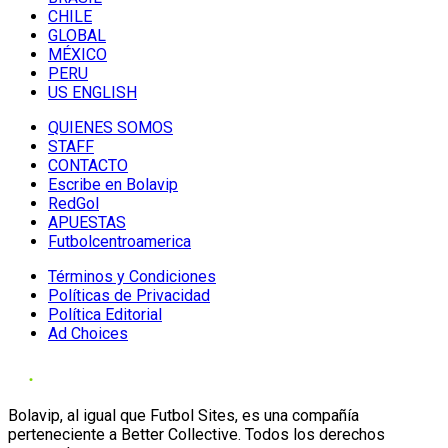
CHILE
GLOBAL
MÉXICO
PERU
US ENGLISH
QUIENES SOMOS
STAFF
CONTACTO
Escribe en Bolavip
RedGol
APUESTAS
Futbolcentroamerica
Términos y Condiciones
Políticas de Privacidad
Política Editorial
Ad Choices
Bolavip, al igual que Futbol Sites, es una compañía
perteneciente a Better Collective. Todos los derechos