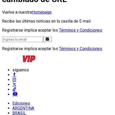
Vuelve a nuestra
Homepage
Recibe las últimas noticias en tu casilla de E-mail
Registrarse implica aceptar los
Términos y Condiciones
Registrarse implica aceptar los
Términos y Condiciones
síguenos
Ediciones
ARGENTINA
BRASIL