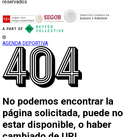
reservados
AGENDA DEPORTIVA
No podemos encontrar la
página solicitada, puede no
estar disponible, o haber
cambiado de URL