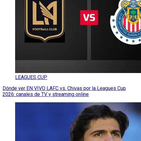
LEAGUES CUP
Dónde ver EN VIVO LAFC vs. Chivas por la Leagues Cup
2026: canales de TV y streaming online