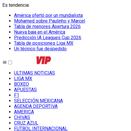
Es tendencia
:
América ofertó por un mundialista
Mohamed sobre Paulinho y Marcel
Tabla de menores Apertura 2026
Nueva baja en el América
Predicción IA Leagues Cup 2026
Tabla de posiciones Liga MX
Un técnico fue despedido
ULTIMAS NOTICIAS
LIGA MX
BOXEO
APUESTAS
F1
SELECCIÓN MEXICANA
AGENDA DEPORTIVA
AMERICA
CHIVAS
CRUZ AZUL
FUTBOL INTERNACIONAL