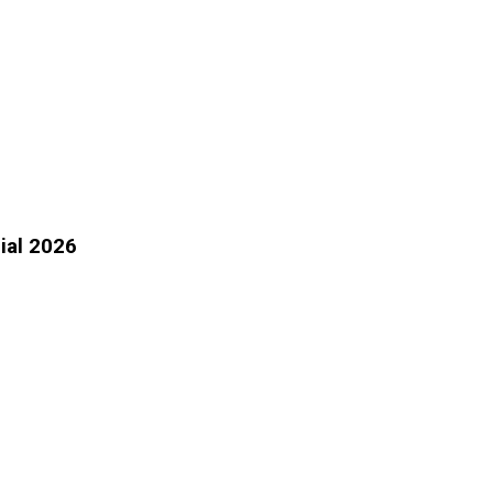
ial 2026