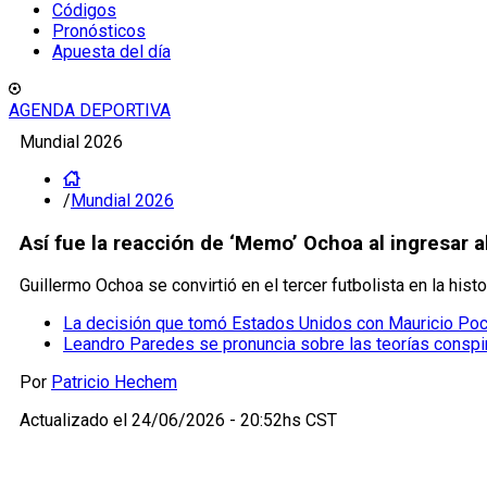
Códigos
Pronósticos
Apuesta del día
AGENDA DEPORTIVA
Mundial 2026
/
Mundial 2026
Así fue la reacción de ‘Memo’ Ochoa al ingresar 
Guillermo Ochoa se convirtió en el tercer futbolista en la his
La decisión que tomó Estados Unidos con Mauricio Poch
Leandro Paredes se pronuncia sobre las teorías conspir
Por
Patricio Hechem
Actualizado el
24/06/2026 - 20:52hs CST