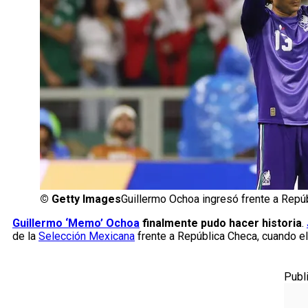
©
Getty Images
Guillermo Ochoa ingresó frente a Repú
Guillermo ‘Memo’ Ochoa
finalmente pudo hacer historia
.
de la
Selección Mexicana
frente a República Checa, cuando el 
Publ