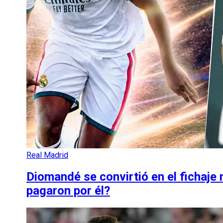
Real Madrid
Diomandé se convirtió en el fichaje 
pagaron por él?