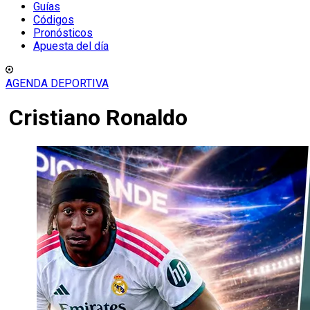
Guías
Códigos
Pronósticos
Apuesta del día
AGENDA DEPORTIVA
Cristiano Ronaldo