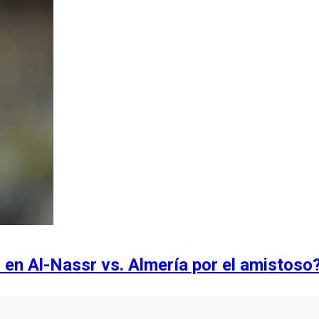
 en Al-Nassr vs. Almería por el amistoso