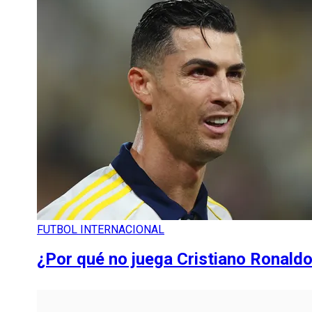
FUTBOL INTERNACIONAL
¿Por qué no juega Cristiano Ronaldo