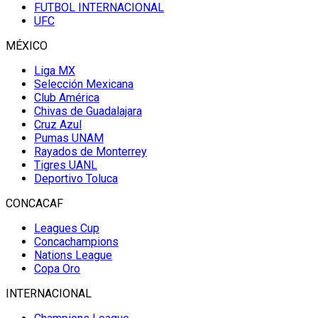
FUTBOL INTERNACIONAL
UFC
MÉXICO
Liga MX
Selección Mexicana
Club América
Chivas de Guadalajara
Cruz Azul
Pumas UNAM
Rayados de Monterrey
Tigres UANL
Deportivo Toluca
CONCACAF
Leagues Cup
Concachampions
Nations League
Copa Oro
INTERNACIONAL