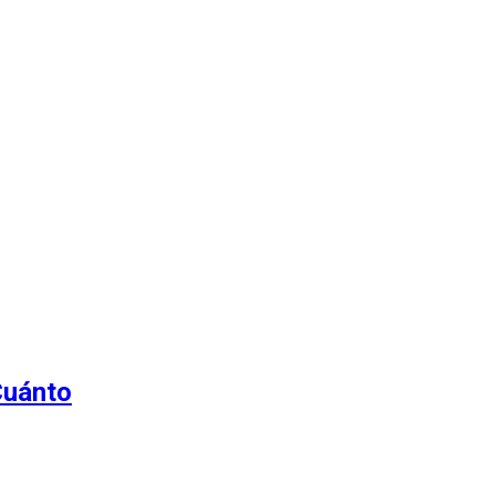
Cuánto