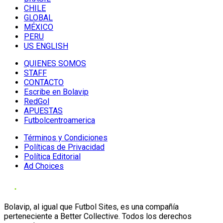
CHILE
GLOBAL
MÉXICO
PERU
US ENGLISH
QUIENES SOMOS
STAFF
CONTACTO
Escribe en Bolavip
RedGol
APUESTAS
Futbolcentroamerica
Términos y Condiciones
Políticas de Privacidad
Política Editorial
Ad Choices
Bolavip, al igual que Futbol Sites, es una compañía
perteneciente a Better Collective. Todos los derechos