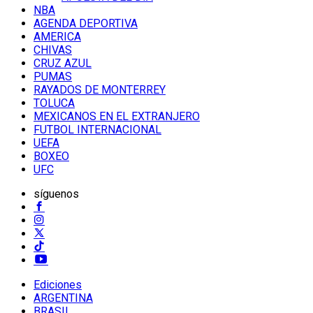
NBA
AGENDA DEPORTIVA
AMERICA
CHIVAS
CRUZ AZUL
PUMAS
RAYADOS DE MONTERREY
TOLUCA
MEXICANOS EN EL EXTRANJERO
FUTBOL INTERNACIONAL
UEFA
BOXEO
UFC
síguenos
Ediciones
ARGENTINA
BRASIL