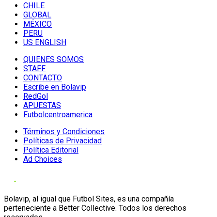
CHILE
GLOBAL
MÉXICO
PERU
US ENGLISH
QUIENES SOMOS
STAFF
CONTACTO
Escribe en Bolavip
RedGol
APUESTAS
Futbolcentroamerica
Términos y Condiciones
Políticas de Privacidad
Política Editorial
Ad Choices
Bolavip, al igual que Futbol Sites, es una compañía
perteneciente a Better Collective. Todos los derechos