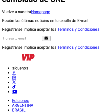
Vuelve a nuestra
Homepage
Recibe las últimas noticias en tu casilla de E-mail
Registrarse implica aceptar los
Términos y Condiciones
Registrarse implica aceptar los
Términos y Condiciones
síguenos
Ediciones
ARGENTINA
BRASIL