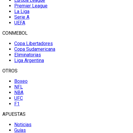
Europa League
Premier League
La Liga
Serie A
UEFA
CONMEBOL
Copa Libertadores
Copa Sudamericana
Eliminatorias
Liga Argentina
OTROS
Boxeo
NFL
NBA
UFC
F1
APUESTAS
Noticias
Guías