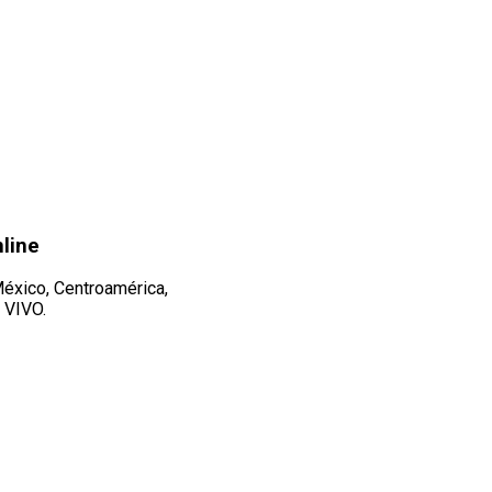
nline
México, Centroamérica,
 VIVO.