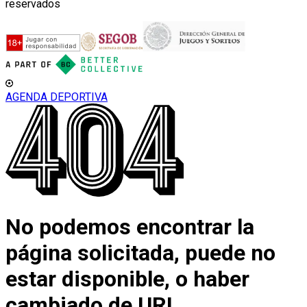
reservados
AGENDA DEPORTIVA
No podemos encontrar la
página solicitada, puede no
estar disponible, o haber
cambiado de URL