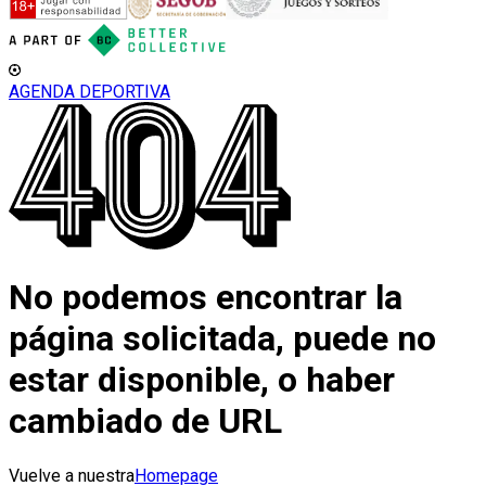
AGENDA DEPORTIVA
No podemos encontrar la
página solicitada, puede no
estar disponible, o haber
cambiado de URL
Vuelve a nuestra
Homepage