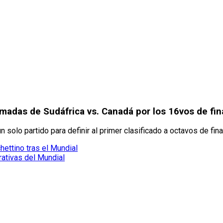
madas de Sudáfrica vs. Canadá por los 16vos de fin
olo partido para definir al primer clasificado a octavos de fina
ettino tras el Mundial
ativas del Mundial