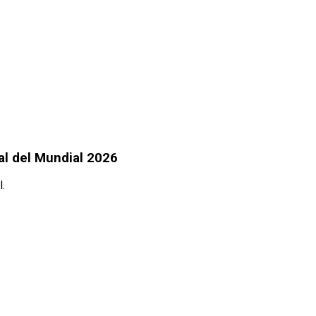
al del Mundial 2026
l.