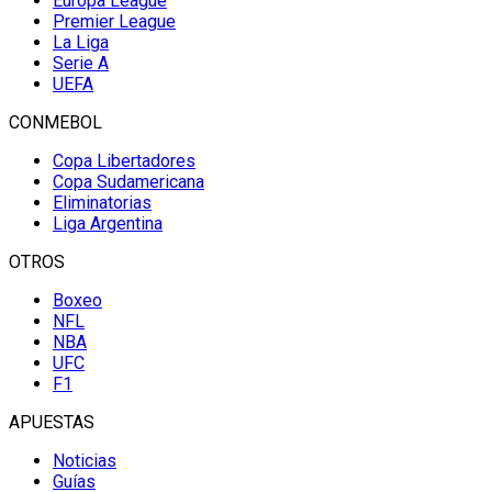
Europa League
Premier League
La Liga
Serie A
UEFA
CONMEBOL
Copa Libertadores
Copa Sudamericana
Eliminatorias
Liga Argentina
OTROS
Boxeo
NFL
NBA
UFC
F1
APUESTAS
Noticias
Guías