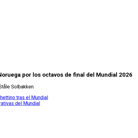
Noruega por los octavos de final del Mundial 2026
Ståle Solbakken.
ettino tras el Mundial
ativas del Mundial