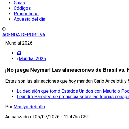
Guías
Códigos
Pronósticos
Apuesta del día
AGENDA DEPORTIVA
Mundial 2026
/
Mundial 2026
¡No juega Neymar! Las alineaciones de Brasil vs. 
Estas son las alineaciones que hoy mandan Carlo Ancelotti y 
La decisión que tomó Estados Unidos con Mauricio Poch
Leandro Paredes se pronuncia sobre las teorías conspir
Por
Marilyn Rebollo
Actualizado el
05/07/2026 - 12:47hs CST