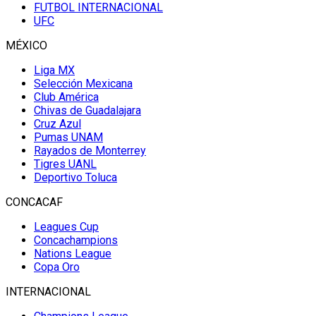
FUTBOL INTERNACIONAL
UFC
MÉXICO
Liga MX
Selección Mexicana
Club América
Chivas de Guadalajara
Cruz Azul
Pumas UNAM
Rayados de Monterrey
Tigres UANL
Deportivo Toluca
CONCACAF
Leagues Cup
Concachampions
Nations League
Copa Oro
INTERNACIONAL