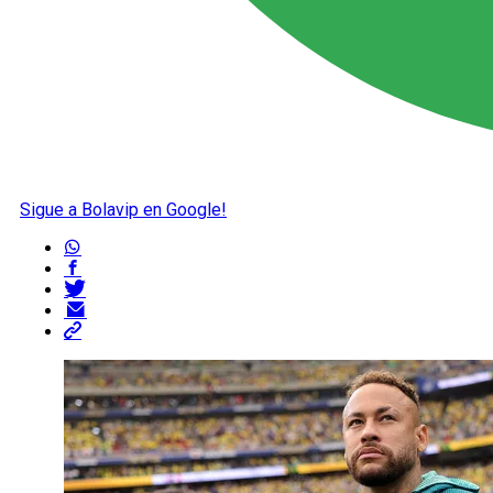
Sigue a Bolavip en Google!