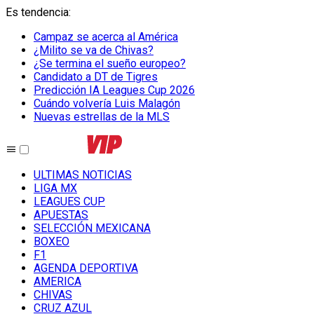
Es tendencia
:
Campaz se acerca al América
¿Milito se va de Chivas?
¿Se termina el sueño europeo?
Candidato a DT de Tigres
Predicción IA Leagues Cup 2026
Cuándo volvería Luis Malagón
Nuevas estrellas de la MLS
ULTIMAS NOTICIAS
LIGA MX
LEAGUES CUP
APUESTAS
SELECCIÓN MEXICANA
BOXEO
F1
AGENDA DEPORTIVA
AMERICA
CHIVAS
CRUZ AZUL