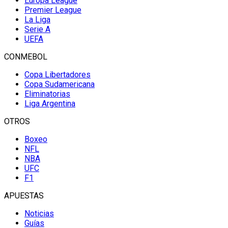
Europa League
Premier League
La Liga
Serie A
UEFA
CONMEBOL
Copa Libertadores
Copa Sudamericana
Eliminatorias
Liga Argentina
OTROS
Boxeo
NFL
NBA
UFC
F1
APUESTAS
Noticias
Guías