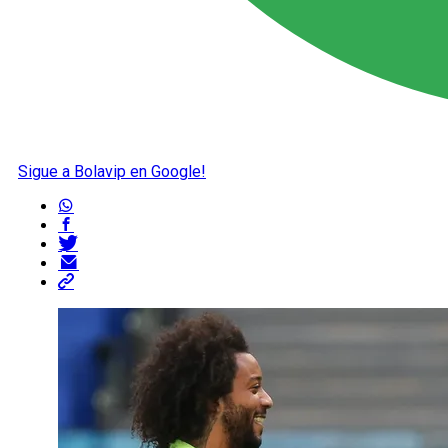
Sigue a Bolavip en Google!