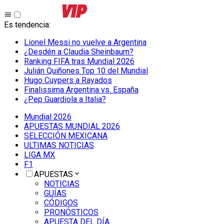
Es tendencia
:
Lionel Messi no vuelve a Argentina
¿Desdén a Claudia Sheinbaum?
Ranking FIFA tras Mundial 2026
Julián Quiñones Top 10 del Mundial
Hugo Cuypers a Rayados
Finalissima Argentina vs. España
¿Pep Guardiola a Italia?
Mundial 2026
APUESTAS MUNDIAL 2026
SELECCIÓN MEXICANA
ULTIMAS NOTICIAS
LIGA MX
F1
APUESTAS
NOTICIAS
GUÍAS
CÓDIGOS
PRONÓSTICOS
APUESTA DEL DÍA