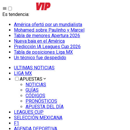
Es tendencia
:
América ofertó por un mundialista
Mohamed sobre Paulinho y Marcel
Tabla de menores Apertura 2026
Nueva baja en el América
Predicción IA Leagues Cup 2026
Tabla de posiciones Liga MX
Un técnico fue despedido
ULTIMAS NOTICIAS
LIGA MX
APUESTAS
NOTICIAS
GUÍAS
CÓDIGOS
PRONÓSTICOS
APUESTA DEL DÍA
LEAGUES CUP
SELECCIÓN MEXICANA
F1
AGENDA DEPORTIVA