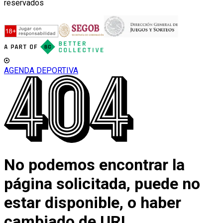
reservados
AGENDA DEPORTIVA
No podemos encontrar la
página solicitada, puede no
estar disponible, o haber
cambiado de URL