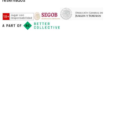
reservados