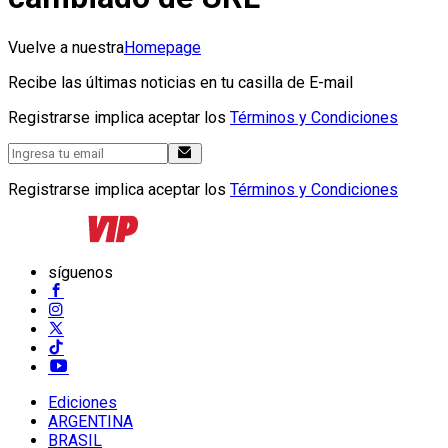
Vuelve a nuestra
Homepage
Recibe las últimas noticias en tu casilla de E-mail
Registrarse implica aceptar los
Términos y Condiciones
Registrarse implica aceptar los
Términos y Condiciones
síguenos
Ediciones
ARGENTINA
BRASIL