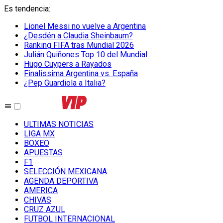
Es tendencia
:
Lionel Messi no vuelve a Argentina
¿Desdén a Claudia Sheinbaum?
Ranking FIFA tras Mundial 2026
Julián Quiñones Top 10 del Mundial
Hugo Cuypers a Rayados
Finalissima Argentina vs. España
¿Pep Guardiola a Italia?
ULTIMAS NOTICIAS
LIGA MX
BOXEO
APUESTAS
F1
SELECCIÓN MEXICANA
AGENDA DEPORTIVA
AMERICA
CHIVAS
CRUZ AZUL
FUTBOL INTERNACIONAL