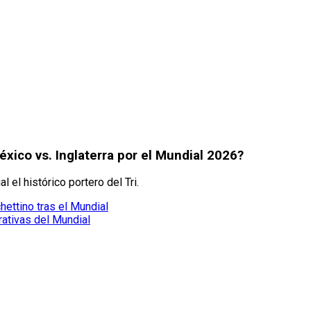
ico vs. Inglaterra por el Mundial 2026?
 el histórico portero del Tri.
ettino tras el Mundial
ativas del Mundial