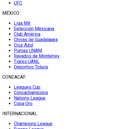
UFC
MÉXICO
Liga MX
Selección Mexicana
Club América
Chivas de Guadalajara
Cruz Azul
Pumas UNAM
Rayados de Monterrey
Tigres UANL
Deportivo Toluca
CONCACAF
Leagues Cup
Concachampions
Nations League
Copa Oro
INTERNACIONAL
Champions League