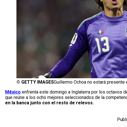
©
GETTY IMAGES
Guillermo Ochoa no estará presente e
México
enfrenta este domingo a Inglaterra por los octavos de
que reúne a los ocho mejores seleccionados de la competenci
en la banca junto con el resto de relevos.
Publ