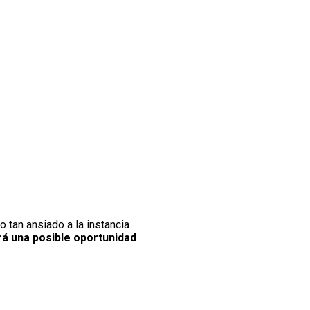
o tan ansiado a la instancia
á una posible oportunidad