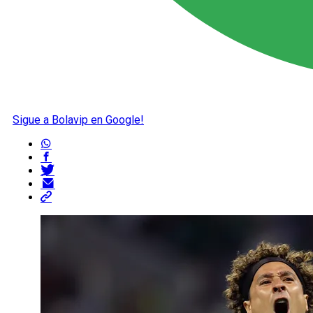
Sigue a Bolavip en Google!