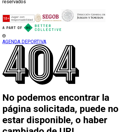
reservados
AGENDA DEPORTIVA
No podemos encontrar la
página solicitada, puede no
estar disponible, o haber
cambiado de URL