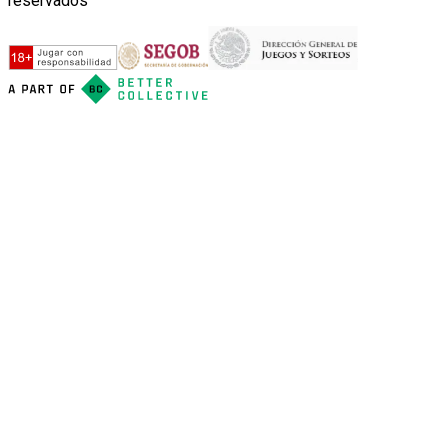
reservados