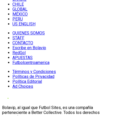
CHILE
GLOBAL
MÉXICO
PERU
US ENGLISH
QUIENES SOMOS
STAFF
CONTACTO
Escribe en Bolavip
RedGol
APUESTAS
Futbolcentroamerica
Términos y Condiciones
Políticas de Privacidad
Política Editorial
Ad Choices
Bolavip, al igual que Futbol Sites, es una compañía
perteneciente a Better Collective. Todos los derechos