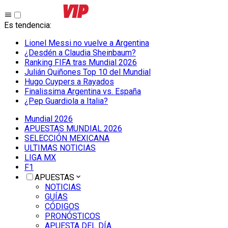
Es tendencia
:
Lionel Messi no vuelve a Argentina
¿Desdén a Claudia Sheinbaum?
Ranking FIFA tras Mundial 2026
Julián Quiñones Top 10 del Mundial
Hugo Cuypers a Rayados
Finalissima Argentina vs. España
¿Pep Guardiola a Italia?
Mundial 2026
APUESTAS MUNDIAL 2026
SELECCIÓN MEXICANA
ULTIMAS NOTICIAS
LIGA MX
F1
APUESTAS
NOTICIAS
GUÍAS
CÓDIGOS
PRONÓSTICOS
APUESTA DEL DÍA