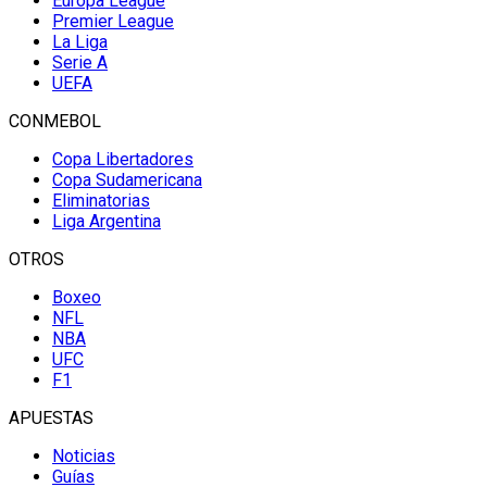
Europa League
Premier League
La Liga
Serie A
UEFA
CONMEBOL
Copa Libertadores
Copa Sudamericana
Eliminatorias
Liga Argentina
OTROS
Boxeo
NFL
NBA
UFC
F1
APUESTAS
Noticias
Guías