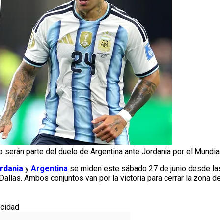
 serán parte del duelo de Argentina ante Jordania por el Mundi
rdania
y
Argentina
se miden este sábado 27 de junio desde la
llas. Ambos conjuntos van por la victoria para cerrar la zona de
icidad