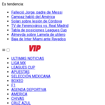
Es tendencia
:
Falleció Jorge, padre de Messi
Campaz habló del América
Solari sobre lesión de Córdova
TV de Ferencváros vs. Real Madrid
Tabla de posiciones Leagues Cup
Almeyda sobre Lamela de utilero
Baja de Inter Miami ante Rayados
ULTIMAS NOTICIAS
LIGA MX
LEAGUES CUP
APUESTAS
SELECCIÓN MEXICANA
BOXEO
F1
AGENDA DEPORTIVA
AMERICA
CHIVAS
CRUZ AZUL