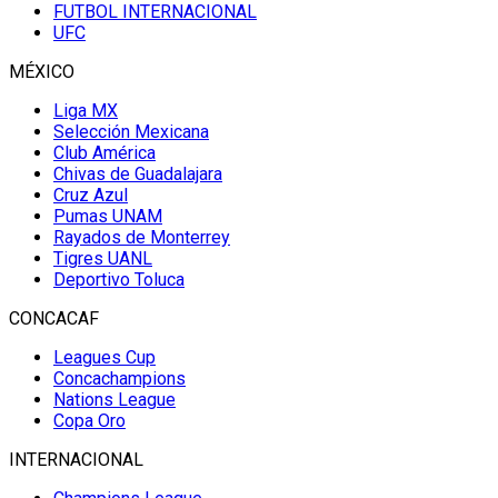
FUTBOL INTERNACIONAL
UFC
MÉXICO
Liga MX
Selección Mexicana
Club América
Chivas de Guadalajara
Cruz Azul
Pumas UNAM
Rayados de Monterrey
Tigres UANL
Deportivo Toluca
CONCACAF
Leagues Cup
Concachampions
Nations League
Copa Oro
INTERNACIONAL