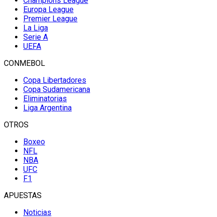
Champions League
Europa League
Premier League
La Liga
Serie A
UEFA
CONMEBOL
Copa Libertadores
Copa Sudamericana
Eliminatorias
Liga Argentina
OTROS
Boxeo
NFL
NBA
UFC
F1
APUESTAS
Noticias