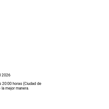
al 2026
s 20:00 horas (Ciudad de
 la mejor manera.