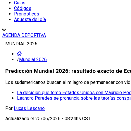
Guías
Códigos
Pronósticos
Apuesta del día
AGENDA DEPORTIVA
MUNDIAL 2026
/
Mundial 2026
Predicción Mundial 2026: resultado exacto de Ec
Los sudamericanos buscan el milagro de permanecer con vida e
La decisión que tomó Estados Unidos con Mauricio Poch
Leandro Paredes se pronuncia sobre las teorías conspir
Por
Lucas Lescano
Actualizado el
25/06/2026 - 08:24hs CST