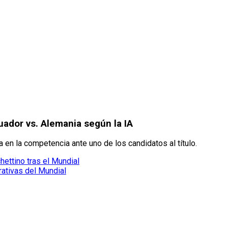
uador vs. Alemania según la IA
n la competencia ante uno de los candidatos al título.
ettino tras el Mundial
ativas del Mundial