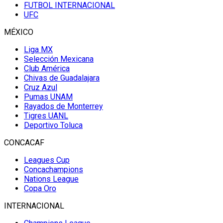
FUTBOL INTERNACIONAL
UFC
MÉXICO
Liga MX
Selección Mexicana
Club América
Chivas de Guadalajara
Cruz Azul
Pumas UNAM
Rayados de Monterrey
Tigres UANL
Deportivo Toluca
CONCACAF
Leagues Cup
Concachampions
Nations League
Copa Oro
INTERNACIONAL