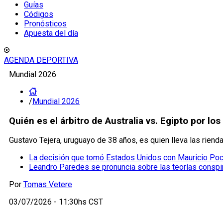
Guías
Códigos
Pronósticos
Apuesta del día
AGENDA DEPORTIVA
Mundial 2026
/
Mundial 2026
Quién es el árbitro de Australia vs. Egipto por lo
Gustavo Tejera, uruguayo de 38 años, es quien lleva las rienda
La decisión que tomó Estados Unidos con Mauricio Poch
Leandro Paredes se pronuncia sobre las teorías conspir
Por
Tomas Vetere
03/07/2026 - 11:30hs CST