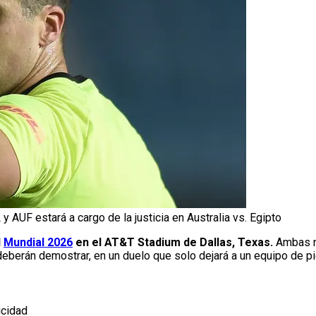
 AUF estará a cargo de la justicia en Australia vs. Egipto
l
Mundial 2026
en el AT&T Stadium de Dallas, Texas.
Ambas n
berán demostrar, en un duelo que solo dejará a un equipo de pi
icidad