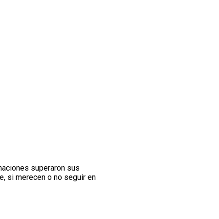
aciones superaron sus
e, si merecen o no seguir en