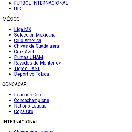
FUTBOL INTERNACIONAL
UFC
MÉXICO
Liga MX
Selección Mexicana
Club América
Chivas de Guadalajara
Cruz Azul
Pumas UNAM
Rayados de Monterrey
Tigres UANL
Deportivo Toluca
CONCACAF
Leagues Cup
Concachampions
Nations League
Copa Oro
INTERNACIONAL