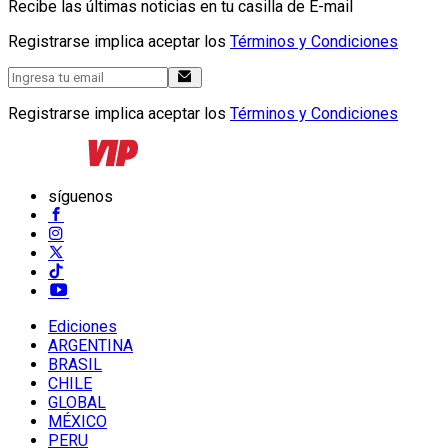
Recibe las últimas noticias en tu casilla de E-mail
Registrarse implica aceptar los
Términos y Condiciones
Registrarse implica aceptar los
Términos y Condiciones
síguenos
Ediciones
ARGENTINA
BRASIL
CHILE
GLOBAL
MÉXICO
PERU