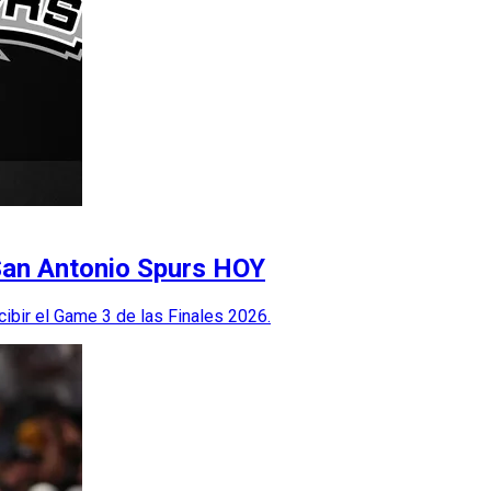
San Antonio Spurs HOY
ibir el Game 3 de las Finales 2026.