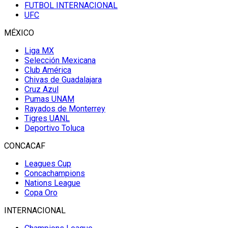
FUTBOL INTERNACIONAL
UFC
MÉXICO
Liga MX
Selección Mexicana
Club América
Chivas de Guadalajara
Cruz Azul
Pumas UNAM
Rayados de Monterrey
Tigres UANL
Deportivo Toluca
CONCACAF
Leagues Cup
Concachampions
Nations League
Copa Oro
INTERNACIONAL