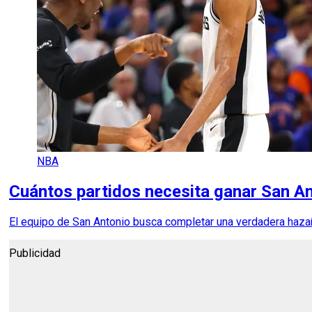
NBA
Cuántos partidos necesita ganar San An
El equipo de San Antonio busca completar una verdadera hazañ
Publicidad