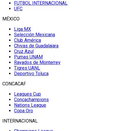
FUTBOL INTERNACIONAL
UFC
MÉXICO
Liga MX
Selección Mexicana
Club América
Chivas de Guadalajara
Cruz Azul
Pumas UNAM
Rayados de Monterrey
Tigres UANL
Deportivo Toluca
CONCACAF
Leagues Cup
Concachampions
Nations League
Copa Oro
INTERNACIONAL