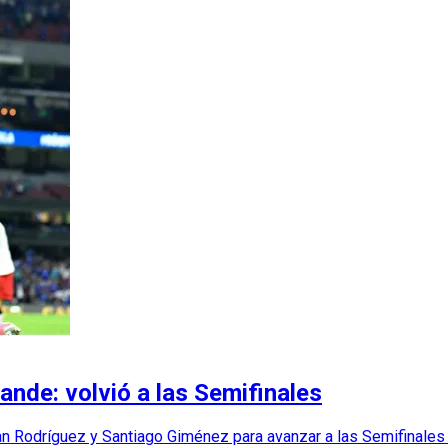
ande: volvió a las Semifinales
Rodríguez y Santiago Giménez para avanzar a las Semifinales de 