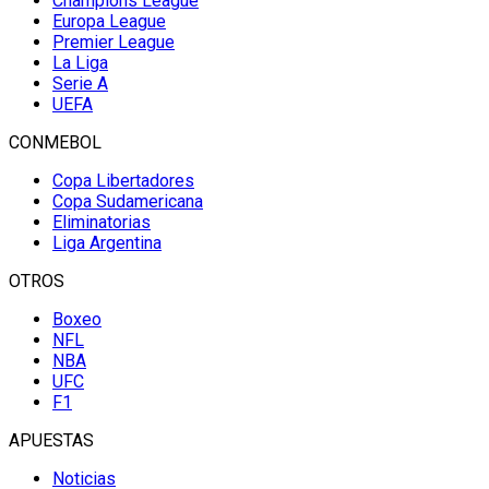
Champions League
Europa League
Premier League
La Liga
Serie A
UEFA
CONMEBOL
Copa Libertadores
Copa Sudamericana
Eliminatorias
Liga Argentina
OTROS
Boxeo
NFL
NBA
UFC
F1
APUESTAS
Noticias