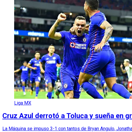
Liga MX
Cruz Azul derrotó a Toluca y sueña en gr
La Máquina se impuso 3-1 con tantos de Bryan Angulo, Jonathan 