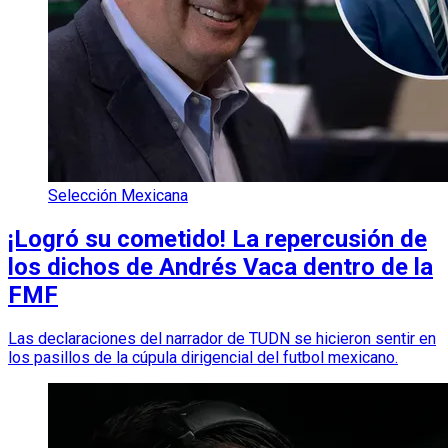
Selección Mexicana
¡Logró su cometido! La repercusión de
los dichos de Andrés Vaca dentro de la
FMF
Las declaraciones del narrador de TUDN se hicieron sentir en
los pasillos de la cúpula dirigencial del futbol mexicano.