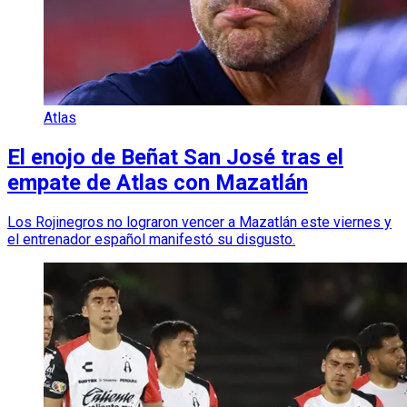
Atlas
El enojo de Beñat San José tras el
empate de Atlas con Mazatlán
Los Rojinegros no lograron vencer a Mazatlán este viernes y
el entrenador español manifestó su disgusto.