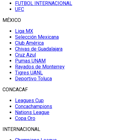
FUTBOL INTERNACIONAL
UFC
MÉXICO
Liga MX
Selección Mexicana
Club América
Chivas de Guadalajara
Cruz Azul
Pumas UNAM
Rayados de Monterrey
Tigres UANL
Deportivo Toluca
CONCACAF
Leagues Cup
Concachampions
Nations League
Copa Oro
INTERNACIONAL