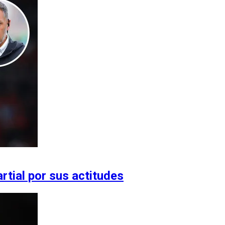
tial por sus actitudes