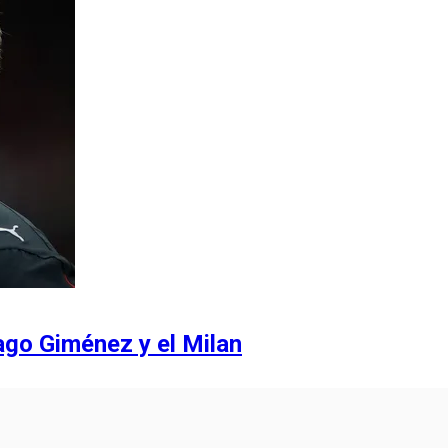
iago Giménez y el Milan