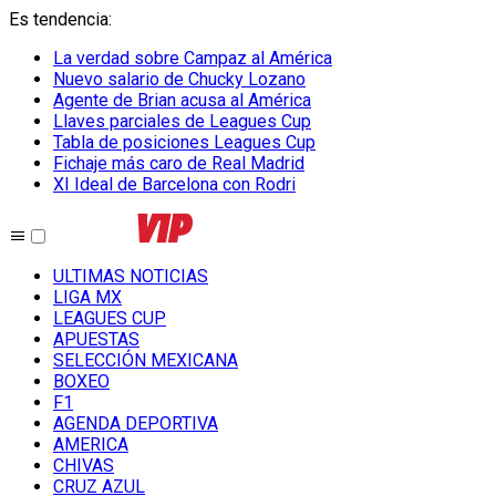
Es tendencia
:
La verdad sobre Campaz al América
Nuevo salario de Chucky Lozano
Agente de Brian acusa al América
Llaves parciales de Leagues Cup
Tabla de posiciones Leagues Cup
Fichaje más caro de Real Madrid
XI Ideal de Barcelona con Rodri
ULTIMAS NOTICIAS
LIGA MX
LEAGUES CUP
APUESTAS
SELECCIÓN MEXICANA
BOXEO
F1
AGENDA DEPORTIVA
AMERICA
CHIVAS
CRUZ AZUL