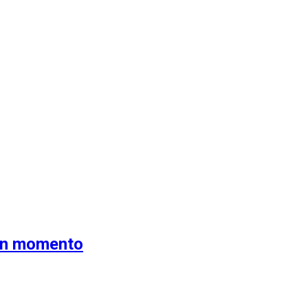
gún momento