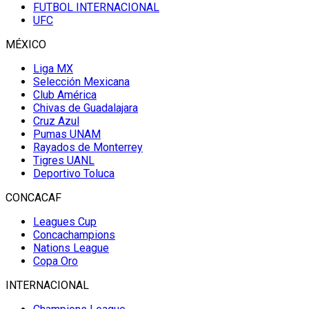
FUTBOL INTERNACIONAL
UFC
MÉXICO
Liga MX
Selección Mexicana
Club América
Chivas de Guadalajara
Cruz Azul
Pumas UNAM
Rayados de Monterrey
Tigres UANL
Deportivo Toluca
CONCACAF
Leagues Cup
Concachampions
Nations League
Copa Oro
INTERNACIONAL