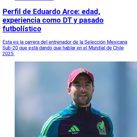
Perfil de Eduardo Arce: edad,
experiencia como DT y pasado
futbolístico
Esta es la carrera del entrenador de la Selección Mexicana
Sub-20 que está dando que hablar en el Mundial de Chile
2025.