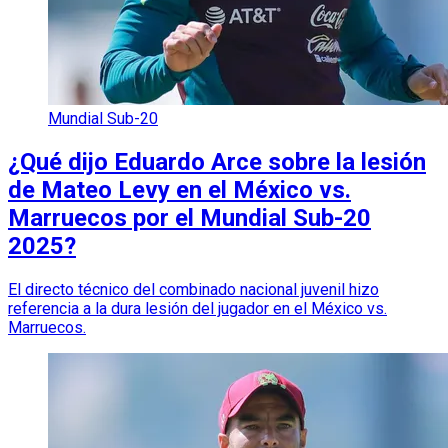
Mundial Sub-20
¿Qué dijo Eduardo Arce sobre la lesión
de Mateo Levy en el México vs.
Marruecos por el Mundial Sub-20
2025?
El directo técnico del combinado nacional juvenil hizo
referencia a la dura lesión del jugador en el México vs.
Marruecos.