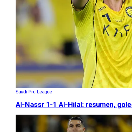
Saudi Pro League
Al-Nassr 1-1 Al-Hilal: resumen, gole