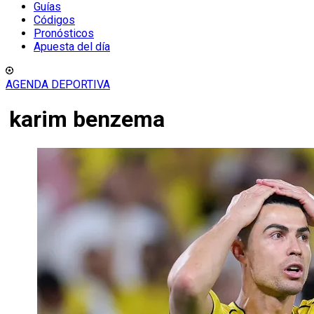
Guías
Códigos
Pronósticos
Apuesta del día
AGENDA DEPORTIVA
karim benzema