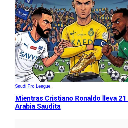
Saudi Pro League
Mientras Cristiano Ronaldo lleva 21
Arabia Saudita