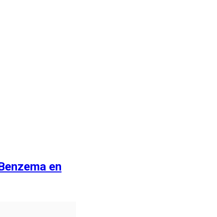
m Benzema en