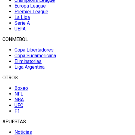
Champions League
Europa League
Premier League
La Liga
Serie A
UEFA
CONMEBOL
Copa Libertadores
Copa Sudamericana
Eliminatorias
Liga Argentina
OTROS
Boxeo
NFL
NBA
UFC
F1
APUESTAS
Noticias