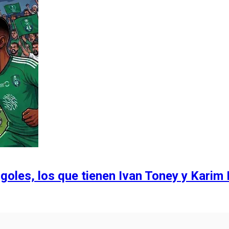
 goles, los que tienen Ivan Toney y Kari