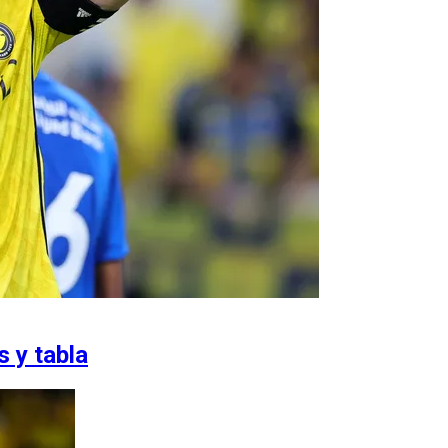
s y tabla