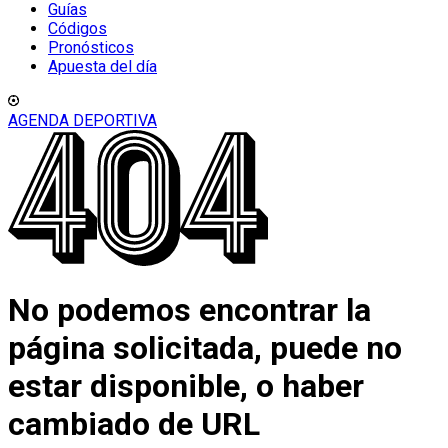
Guías
Códigos
Pronósticos
Apuesta del día
AGENDA DEPORTIVA
No podemos encontrar la
página solicitada, puede no
estar disponible, o haber
cambiado de URL