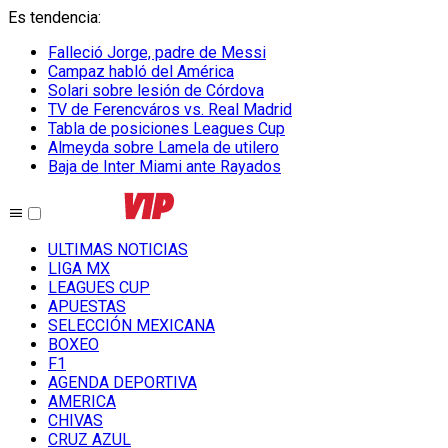
Es tendencia
:
Falleció Jorge, padre de Messi
Campaz habló del América
Solari sobre lesión de Córdova
TV de Ferencváros vs. Real Madrid
Tabla de posiciones Leagues Cup
Almeyda sobre Lamela de utilero
Baja de Inter Miami ante Rayados
ULTIMAS NOTICIAS
LIGA MX
LEAGUES CUP
APUESTAS
SELECCIÓN MEXICANA
BOXEO
F1
AGENDA DEPORTIVA
AMERICA
CHIVAS
CRUZ AZUL