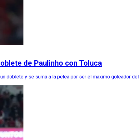
doblete de Paulinho con Toluca
un doblete y se suma a la pelea por ser el máximo goleador del