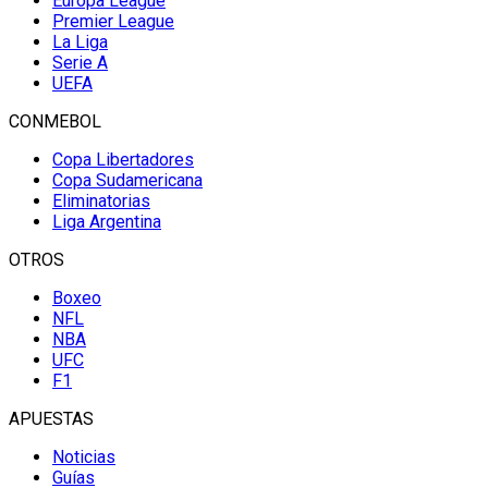
Europa League
Premier League
La Liga
Serie A
UEFA
CONMEBOL
Copa Libertadores
Copa Sudamericana
Eliminatorias
Liga Argentina
OTROS
Boxeo
NFL
NBA
UFC
F1
APUESTAS
Noticias
Guías