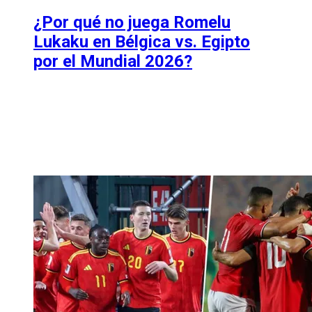
¿Por qué no juega Romelu
Lukaku en Bélgica vs. Egipto
por el Mundial 2026?