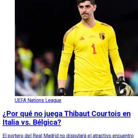
UEFA Nations League
¿Por qué no juega Thibaut Courtois en
Italia vs. Bélgica?
El portero del Real Madrid no disputará el atractivo encuentro