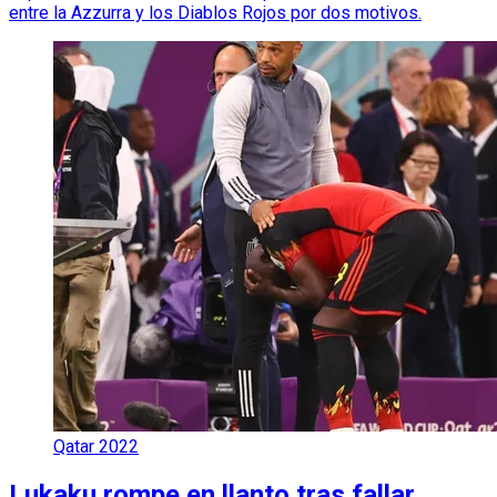
entre la Azzurra y los Diablos Rojos por dos motivos.
Qatar 2022
Lukaku rompe en llanto tras fallar