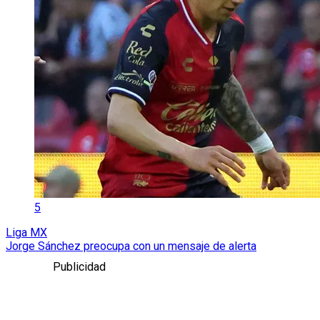
5
Liga MX
Jorge Sánchez preocupa con un mensaje de alerta
Publicidad