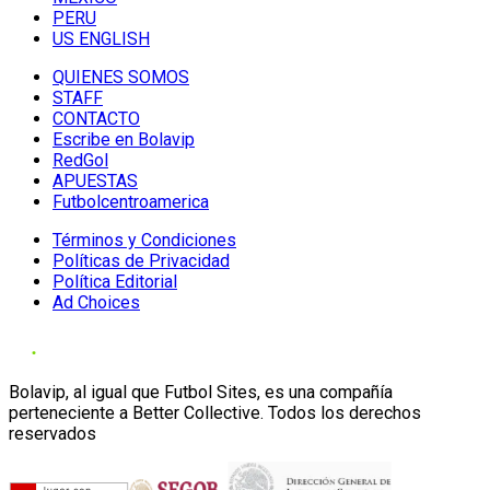
PERU
US ENGLISH
QUIENES SOMOS
STAFF
CONTACTO
Escribe en Bolavip
RedGol
APUESTAS
Futbolcentroamerica
Términos y Condiciones
Políticas de Privacidad
Política Editorial
Ad Choices
Bolavip, al igual que Futbol Sites, es una compañía
perteneciente a Better Collective. Todos los derechos
reservados