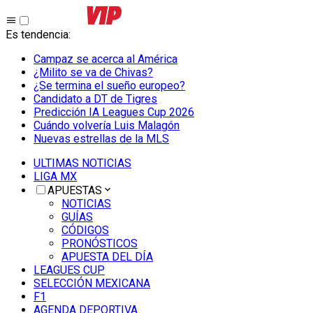
Es tendencia
:
Campaz se acerca al América
¿Milito se va de Chivas?
¿Se termina el sueño europeo?
Candidato a DT de Tigres
Predicción IA Leagues Cup 2026
Cuándo volvería Luis Malagón
Nuevas estrellas de la MLS
ULTIMAS NOTICIAS
LIGA MX
APUESTAS
NOTICIAS
GUÍAS
CÓDIGOS
PRONÓSTICOS
APUESTA DEL DÍA
LEAGUES CUP
SELECCIÓN MEXICANA
F1
AGENDA DEPORTIVA