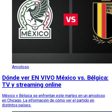
Amistoso
Dónde ver EN VIVO México vs. Bélgica:
TV y streaming online
México y Bélgica se enfrentan este martes en un amistoso
en Chicago. La información de cómo ver el partido en
distintos países.