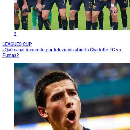
2
LEAGUES CUP
¿Qué canal transmite por televisión abierta Charlotte FC vs.
Pumas?