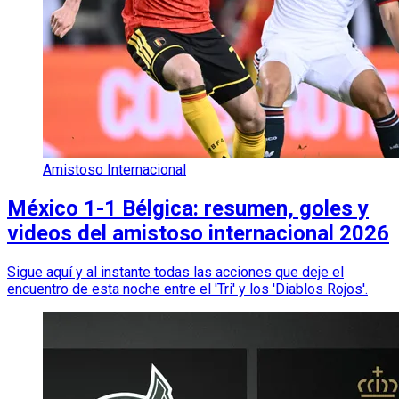
Amistoso Internacional
México 1-1 Bélgica: resumen, goles y
videos del amistoso internacional 2026
Sigue aquí y al instante todas las acciones que deje el
encuentro de esta noche entre el 'Tri' y los 'Diablos Rojos'.