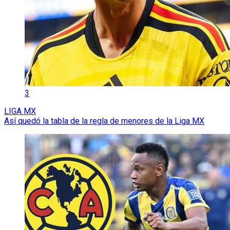
3
LIGA MX
Así quedó la tabla de la regla de menores de la Liga MX