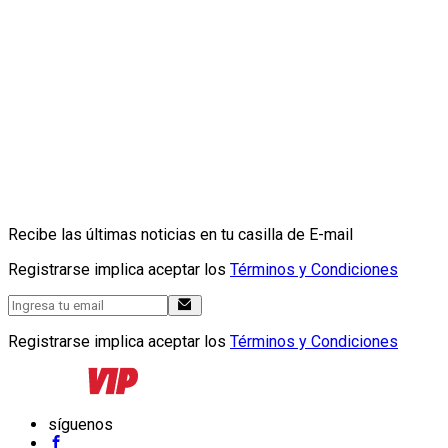
Recibe las últimas noticias en tu casilla de E-mail
Registrarse implica aceptar los
Términos y Condiciones
Registrarse implica aceptar los
Términos y Condiciones
síguenos