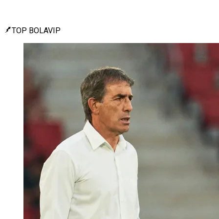
TOP BOLAVIP