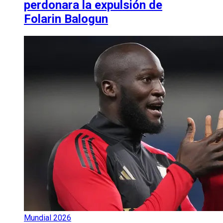
perdonara la expulsión de
Folarin Balogun
Mundial 2026