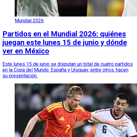
Mundial 2026
Partidos en el Mundial 2026: quiénes
juegan este lunes 15 de junio y dónde
ver en México
Este lunes 15 de junio se disputan un total de cuatro partidos
en la Copa del Mundo. España y Uruguay, entre otros, hacen
su presentación.