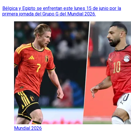
Bélgica y Egipto se enfrentan este lunes 15 de junio por la
primera jornada del Grupo G del Mundial 2026.
Mundial 2026