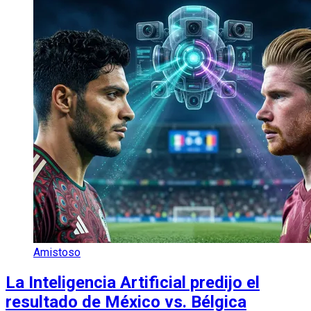
Amistoso
La Inteligencia Artificial predijo el
resultado de México vs. Bélgica