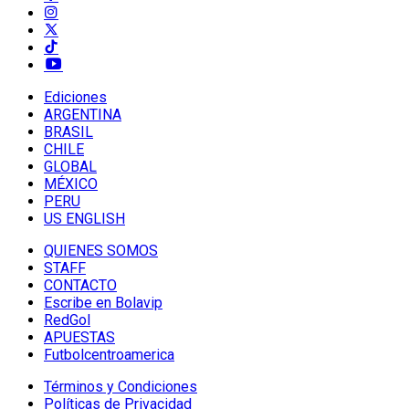
Ediciones
ARGENTINA
BRASIL
CHILE
GLOBAL
MÉXICO
PERU
US ENGLISH
QUIENES SOMOS
STAFF
CONTACTO
Escribe en Bolavip
RedGol
APUESTAS
Futbolcentroamerica
Términos y Condiciones
Políticas de Privacidad