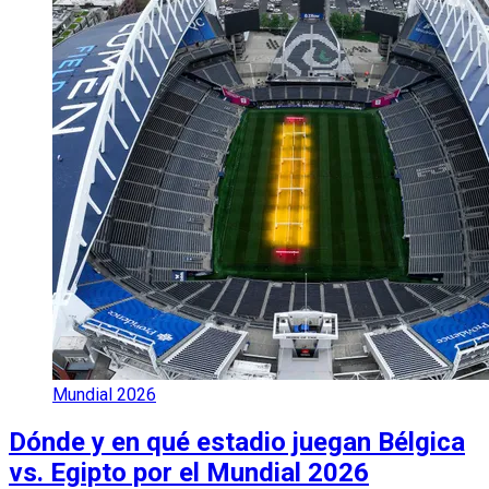
Mundial 2026
Dónde y en qué estadio juegan Bélgica
vs. Egipto por el Mundial 2026