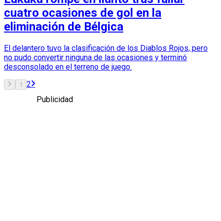
cuatro ocasiones de gol en la
eliminación de Bélgica
El delantero tuvo la clasificación de los Diablos Rojos, pero
no pudo convertir ninguna de las ocasiones y terminó
desconsolado en el terreno de juego.
2
1
Publicidad