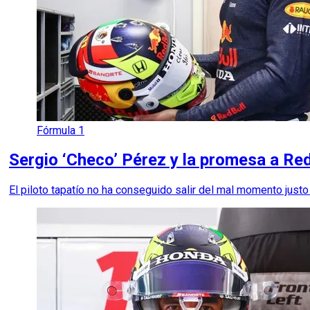
Fórmula 1
Sergio ‘Checo’ Pérez y la promesa a Re
El piloto tapatío no ha conseguido salir del mal momento jus