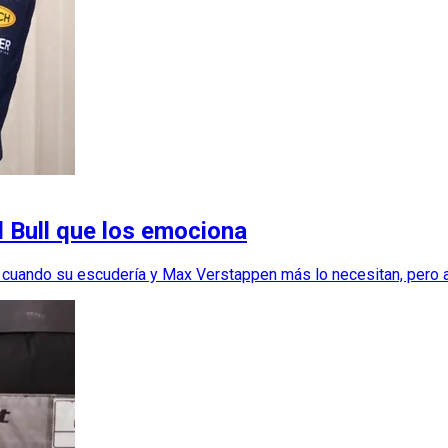
d Bull que los emociona
to cuando su escudería y Max Verstappen más lo necesitan, pero 