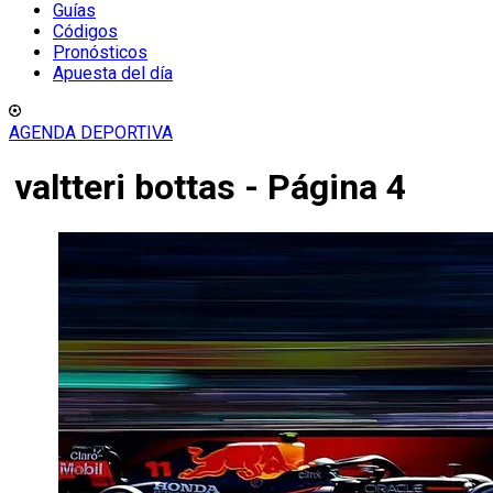
Guías
Códigos
Pronósticos
Apuesta del día
AGENDA DEPORTIVA
valtteri bottas - Página 4