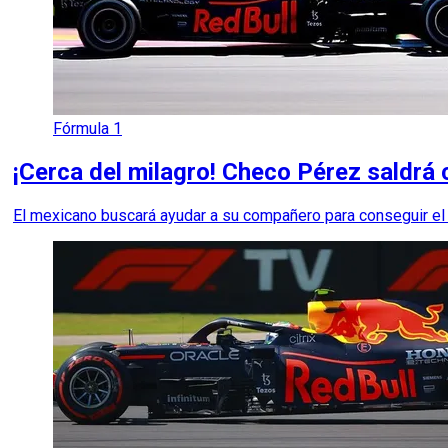
Fórmula 1
¡Cerca del milagro! Checo Pérez saldrá 
El mexicano buscará ayudar a su compañero para conseguir el c