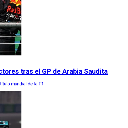
uctores tras el GP de Arabia Saudita
tulo mundial de la F1.