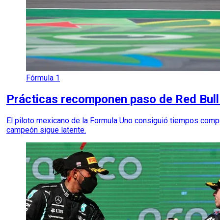
Fórmula 1
Prácticas recomponen paso de Red Bull
El piloto mexicano de la Formula Uno consiguió tiempos compet
campeón sigue latente.