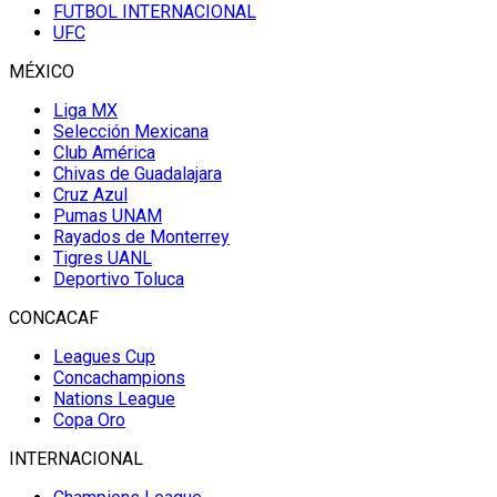
FUTBOL INTERNACIONAL
UFC
MÉXICO
Liga MX
Selección Mexicana
Club América
Chivas de Guadalajara
Cruz Azul
Pumas UNAM
Rayados de Monterrey
Tigres UANL
Deportivo Toluca
CONCACAF
Leagues Cup
Concachampions
Nations League
Copa Oro
INTERNACIONAL