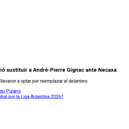
dió sustituir a André-Pierre Gignac ante Necaxa
llevaron a optar por reemplazar al delantero.
do Pizarro
tral por la Liga Argentina 2026?