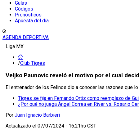
Guías
Códigos
Pronósticos
Apuesta del día
AGENDA DEPORTIVA
Liga MX
/
Club Tigres
Veljko Paunovic reveló el motivo por el cual deci
El entrenador de los Felinos dio a conocer las razones que lo 
Tigres se fija en Fernando Ortiz como reemplazo de Gui
¿Por qué no juega Ángel Correa en River vs. Rosario Cen
Por
Juan Ignacio Barbieri
Actualizado el
07/07/2024 - 16:21hs CST