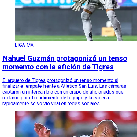
LIGA MX
Nahuel Guzmán protagonizó un tenso
momento con la afición de Tigres
El arquero de Tigres protagonizó un tenso momento al
finalizar el empate frente a Atlético San Luis. Las cámaras
captaron un intercambio con un grupo de aficionados que
reclamó por el rendimiento del equipo y la escena
rápidamente se volvió viral en redes sociales.