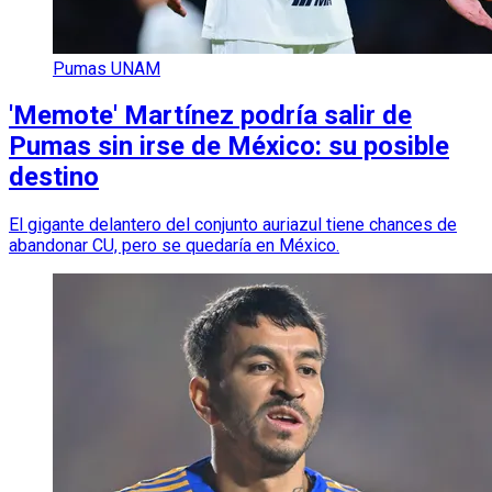
Pumas UNAM
'Memote' Martínez podría salir de
Pumas sin irse de México: su posible
destino
El gigante delantero del conjunto auriazul tiene chances de
abandonar CU, pero se quedaría en México.