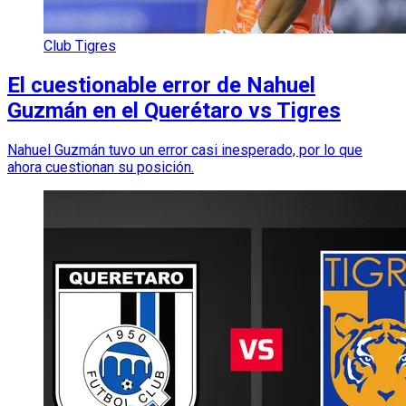
Club Tigres
El cuestionable error de Nahuel
Guzmán en el Querétaro vs Tigres
Nahuel Guzmán tuvo un error casi inesperado, por lo que
ahora cuestionan su posición.