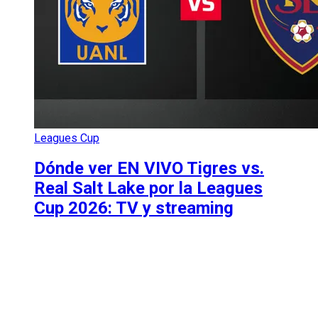
Leagues Cup
Dónde ver EN VIVO Tigres vs.
Real Salt Lake por la Leagues
Cup 2026: TV y streaming