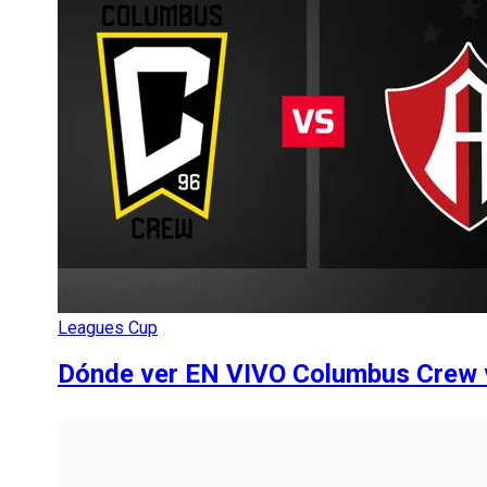
Leagues Cup
Dónde ver EN VIVO Columbus Crew vs