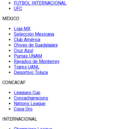
FUTBOL INTERNACIONAL
UFC
MÉXICO
Liga MX
Selección Mexicana
Club América
Chivas de Guadalajara
Cruz Azul
Pumas UNAM
Rayados de Monterrey
Tigres UANL
Deportivo Toluca
CONCACAF
Leagues Cup
Concachampions
Nations League
Copa Oro
INTERNACIONAL