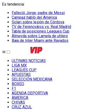
Es tendencia
:
Falleció Jorge, padre de Messi
Campaz habló del América
Solari sobre lesión de Córdova
TV de Ferencváros vs. Real Madrid
Tabla de posiciones Leagues Cup
Almeyda sobre Lamela de utilero
Baja de Inter Miami ante Rayados
ULTIMAS NOTICIAS
LIGA MX
LEAGUES CUP
APUESTAS
SELECCIÓN MEXICANA
BOXEO
F1
AGENDA DEPORTIVA
AMERICA
CHIVAS
CRUZ AZUL