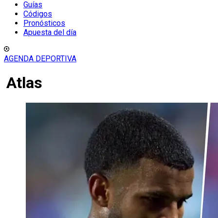
Guías
Códigos
Pronósticos
Apuesta del día
AGENDA DEPORTIVA
Atlas